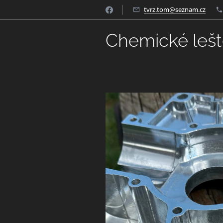
tvrz.tom@seznam.cz
Chemické leště